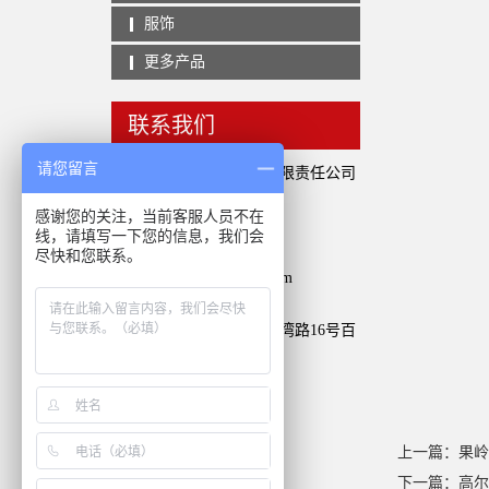
服饰
更多产品
联系我们
请您留言
北京嘉华思远公关策划有限责任公司
联系人：素以
感谢您的关注，当前客服人员不在
手机：17600528195
线，请填写一下您的信息，我们会
电话：010-87765369
尽快和您联系。
邮箱：jlr@jiahuasiyuan.com
邮编：100022
地址：北京市朝阳区百子湾路16号百
子园4号楼B单元905室
上一篇：果
下一篇：高